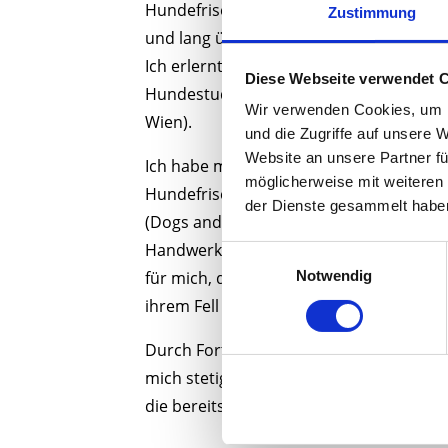
Hundefriseur – Endlich habe ich mich g
Zustimmung
und lang überlegten Traum der Selbststä
Ich erlernte den Beruf Hundefriseur un
Diese Webseite verwendet 
Hundestudio
„Fellwunder“
in Kottingbrun
Wir verwenden Cookies, um I
Wien).
und die Zugriffe auf unsere 
Website an unsere Partner fü
Ich habe meine Ausbildung in Wien absol
möglicherweise mit weiteren
Hundefriseur bei der Golden Retriever 
der Dienste gesammelt habe
(Dogs and More in Theresienfeld) anges
Handwerk perfektioniert. Diese Lehrzeit
Einwilligungsauswahl
Notwendig
für mich, da ich den Umgang mit der S
ihrem Fell gelernt verbessert habe.
Durch Fort- und Weiterbildungen im In- 
mich stetig weiter und genieße den Aus
die bereits viele Jahre mehr Erfahrung 