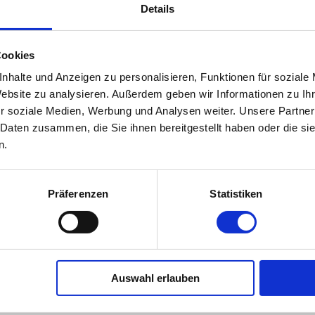
etraut meinen großen
Details
ndigkeit zu realisieren.
d gründetet mein eigenes
Cookies
n (Bezirk Baden bei
nhalte und Anzeigen zu personalisieren, Funktionen für soziale
Website zu analysieren. Außerdem geben wir Informationen zu I
r soziale Medien, Werbung und Analysen weiter. Unsere Partner
viert, danach war ich als
 Daten zusammen, die Sie ihnen bereitgestellt haben oder die s
Züchterin Verena Aminger
n.
tellt und habe dort mein
 war besonders wichtig
Präferenzen
Statistiken
chere, den Hunden und
und Ausland bilde ich
tausch mit Kolleginnen
Auswahl erlauben
haben.